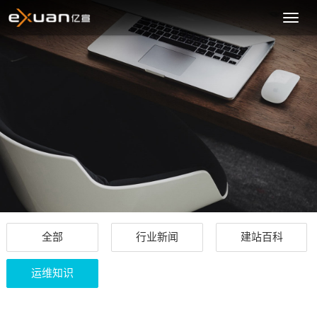
嘉
兴
网
站
制
作
全部
行业新闻
建站百科
运维知识