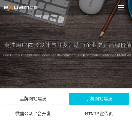
嘉
兴
网
站
制
作
品牌网站建设
手机网站建设
微信公众平台开发
HTML5宣传页